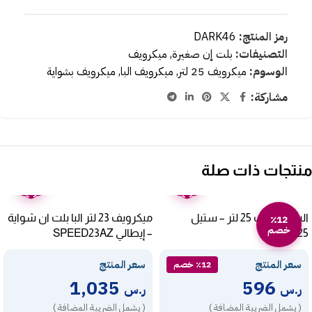
رمز المنتج:
DARK46
التصنيفات:
بلت إن صغيرة
,
ميكرويف
الوسوم:
ميكرويف 25 لتر
,
ميكرويف البا
,
ميكرويف بشواية
مشاركة:
منتجات ذات صلة
ضمان
ضمان
عامين
عامين
البا ميكرويف 25 لتر – ستيل
ميكرويف 23 لتر البا بلت ان شواية
٪12
خصم
ELBA25
– إيطالي SPEED23AZ
سعر المنتج
سعر المنتج
٪12 خصم
1,035
596
ر.س
ر.س
( يشمل الضريبة المضافة )
( يشمل الضريبة المضافة )