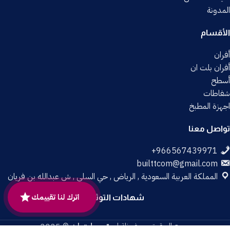
المدونة
الأقسام
أفران
أفران بلت ان
أسطح
شفاطات
اجهزة المطبخ
تواصل معنا
builttcom@gmail.com
المملكة العربية السعودية , الرياض , حي السلي , ش عبدالله بن فريان
اترك لنا تقييمك
شهادات التوثيق
جميع الحقوق محفوظة لـ
متجر بلت إن
© 2025.