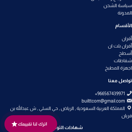
سياسة الشحن
المدونة
الأقسام
أفران
أفران بلت ان
أسطح
شفاطات
اجهزة المطبخ
تواصل معنا
builttcom@gmail.com
المملكة العربية السعودية , الرياض , حي السلي , ش عبدالله بن
فريان
اترك لنا تقييمك
شهادات التوثيق