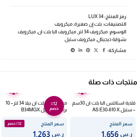
رمز المنتج:
LUX 34
التصنيفات:
بلت إن صغيرة
,
ميكرويف
الوسوم:
ميكرويف 34 لتر
,
ميكرويف البا بلت ان
,
ميكرويف
بشواية ديجيتال
,
ميكرويف ستيل
مشاركة:
منتجات ذات صلة
ضمان
ضمان
عامين
عامين
قلاية استانلس البا بلت ان 30سم
ميكروويف بلت ان بيلا 34 لتر– 10
٪12
خصم
– ستيل AS E30-610 X
برامج – ستيل B34MGX
سعر المنتج
سعر المنتج
٪12 خصم
1,263
1,656
ر.س
ر.س