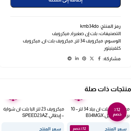
رمز المنتج:
kmb34do
التصنيفات:
بلت إن صغيرة
,
ميكرويف
الوسوم:
ميكرويف 34 لتر
,
ميكرويف بلت ان
,
ميكرويف
كلفينيتور
مشاركة:
منتجات ذات صلة
ضمان
ضمان
عامين
عامين
ميكروويف بلت ان بيلا 34 لتر– 10
ميكرويف 23 لتر البا بلت ان شواية
٪12
خصم
برامج – ستيل B34MGX
– إيطالي SPEED23AZ
سعر المنتج
سعر المنتج
٪12 خصم