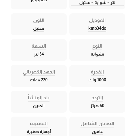
لتر – شواية – ستيل
الموديل
اللون
kmb34do
ستيل
النوع
السعة
بشواية
34 لتر
القدرة
الجهد الكهربائي
1000 وات
220 فولت
التردد
بلد المنشأ
60 هرتز
الصين
الضمان الشامل
التصنيف
عامين
أجهزة صغيرة