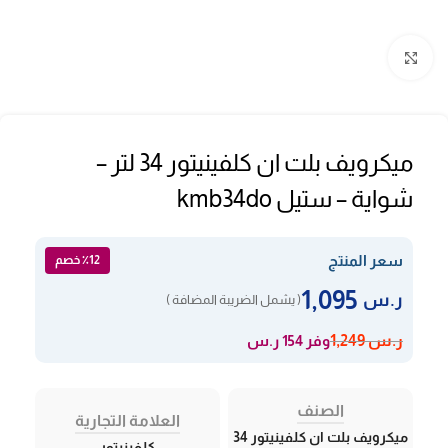
Click to enlarge
ميكرويف بلت ان كلفينيتور 34 لتر –
شواية – ستيل kmb34do
سعر المنتج
٪12 خصم
1,095
ر.س
( يشمل الضريبة المضافة )
وفر 154 ر.س
ر.س
1,249
الصنف
العلامة التجارية
ميكرويف بلت ان كلفينيتور 34
كلفينيتور