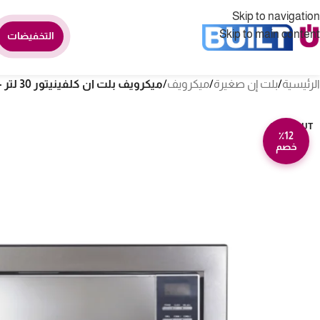
Skip to navigation
Skip to main content
التخفيضات
الرئيسية
/
بلت إن صغيرة
/
ميكرويف
/
ميكرويف بلت ان كلفينيتور 30 لتر – ستيل kmb30g
SOLD OUT
٪12
خصم