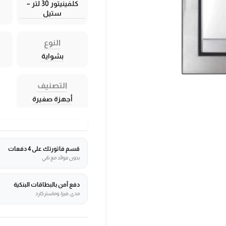
كلفينيتور 30 لتر –
ستيل
النوع
بشواية
التصنيف
أجهزة صغيرة
قسم فاتورتك على 4 دفعات
بدون فوائد مع تابي
دفع آمن بالبطاقات البنكية
مدى، فيزا، وماستركارد