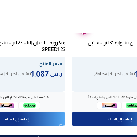
ضمان
عامين
ميكرويف البا بلت ان بشواية 31 لتر – ستيل
ميكرويف بلت ان البا 
SPEED1-23
سعر المنتج
1,087
ر.س
( يشمل الضريبة المضافة )
( يشمل الضريبة الم
 طريقتك، اشترِ الآن وادفع لاحقاً
قسّمها على طريقتك، اشترِ الآن واد
إضافة إلى السلة
إضافة إلى السلة