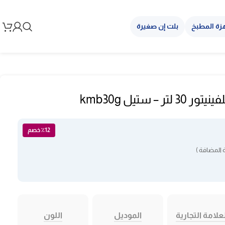
زة المطبخ
بلت إن صغيرة
– ستيل kmb30g
٪12 خصم
 المضافة )
علامة التجارية
الموديل
اللون