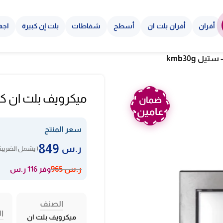
أفران
أفران بلت ان
أسطح
شفاطات
بلت إن كبيرة
اجه
ميكرويف بلت ان كلفينيتور 30 لتر 
ضمان
عامين
سعر المنتج
849
ر.س
( يشمل الضريبة
وفر 116 ر.س
ر.س
965
الصنف
ال
ميكرويف بلت ان