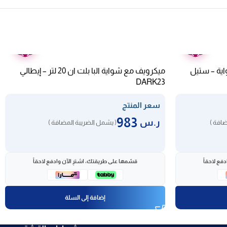
ضمان
ضمان
عامين
عامين
– 23 لتر – بشواية – ستيل
ميكرويف مع شواية البا بلت ان 20 لتر – إيطالي
DARK23
سعر المنتج
983
ر.س
ضافة )
( يشمل الضريبة المضافة )
فع لاحقاً
قسّمها على طريقتك، اشترِ الآن وادفع لاحقاً
إضافة إلى السلة