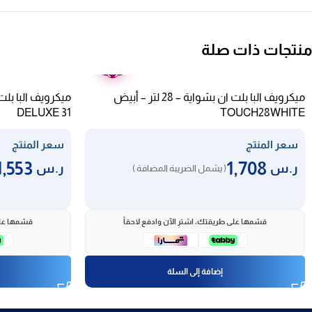
منتجات ذات صلة
ضمان
عامين
ميكرويف البا بلت ان بشواية – 28 لتر – أبيض
DELUXE 31
TOUCH28WHITE
سعر المنتج
سعر المنتج
1,553
1,708
ر.س
ر.س
( يشمل الضريبة المضافة )
قسّمها على طريقتك، اشترِ الآن وادفع لاحقاً
قسّمها على
إضافة إلى السلة