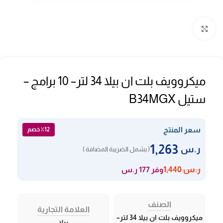
Click to enlarge
ميكروويف بلت ان بيلا 34 لتر– 10 برامج –
ستيل B34MGX
سعر المنتج
٪12 خصم
1,263
ر.س
( يشمل الضريبة المضافة )
وفر 177 ر.س
ر.س
1,440
الصنف
العلامة التجارية
ميكروويف بلت ان بيلا 34 لتر–
بيلا