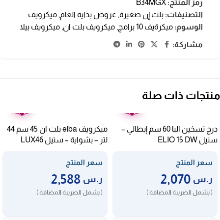
رمز المنتج:
B34MGX
التصنيفات:
بلت إن صغيرة
,
عروض بداية العام
,
ميكرويف
الوسوم:
ميكرةيف 10 برامج
,
ميكرويف بلت ان
,
ميكرويف بيلا
مشاركة:
منتجات ذات صلة
ضمان
ضمان
عامين
عامين
درج تسخين البا 60 سم إيطالي –
ميكرويف elba بلت ان 45 سم 44
ستيل ELIO 15 DW
لتر – بشواية – ستيل LUX46
سعر المنتج
سعر المنتج
2,588
2,070
ر.س
ر.س
( يشمل الضريبة المضافة )
( يشمل الضريبة المضافة )