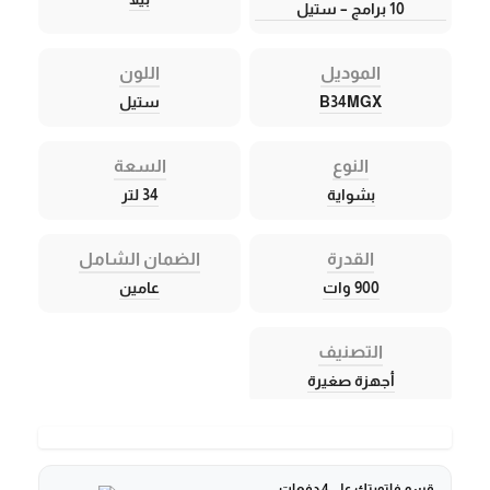
10 برامج – ستيل
الموديل
اللون
B34MGX
ستيل
النوع
السعة
بشواية
34 لتر
القدرة
الضمان الشامل
900 وات
عامين
التصنيف
أجهزة صغيرة
قسم فاتورتك على 4 دفعات