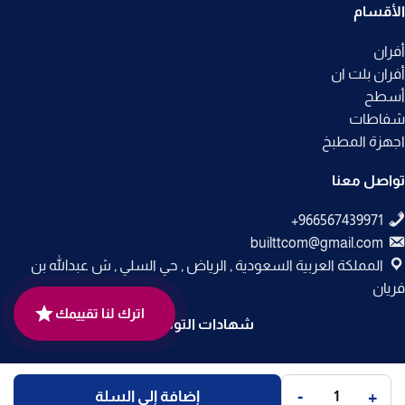
الأقسام
أفران
أفران بلت ان
أسطح
شفاطات
اجهزة المطبخ
تواصل معنا
builttcom@gmail.com
المملكة العربية السعودية , الرياض , حي السلي , ش عبدالله بن
فريان
اترك لنا تقييمك
شهادات التوثيق
جميع الحقوق محفوظة لـ
متجر بلت إن
© 2025.
-
+
إضافة إلى السلة
تم التطوير بواسطة
Code Times
.