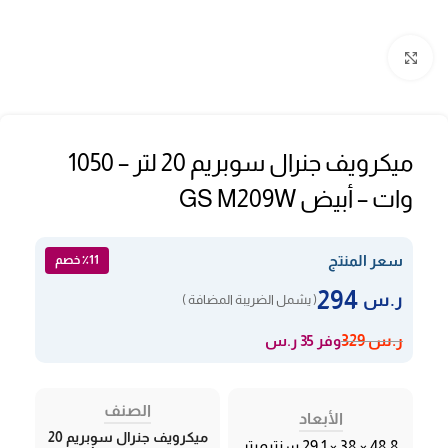
Click to enlarge
ميكرويف جنرال سوبريم 20 لتر – 1050
وات – أبيض GS M209W
سعر المنتج
٪11 خصم
294
ر.س
( يشمل الضريبة المضافة )
وفر 35 ر.س
ر.س
329
الصنف
الأبعاد
ميكرويف جنرال سوبريم 20
48,8 × 38 × 29,1 سنتيميتر