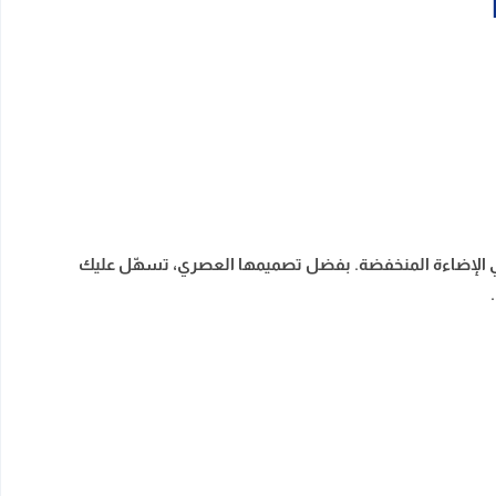
 حتى في الإضاءة المنخفضة. بفضل تصميمها العصري، تسهّل عليك