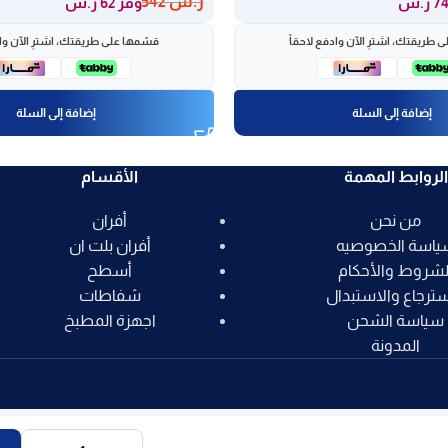
ر.س
542
وفر 62 ر.س
 طريقتك، اشترِ الآن وادفع لاحقاً
قسّمها على طريقتك، اشترِ الآن واد
إضافة إلى السلة
إضافة إلى السلة
الروابط المهمة
الأقسام
من نحن
أفران
ياسة الخصوصيه
أفران بلت ان
لشروط والأحكام
أسطح
سترجاع والاستبدال
شفاطات
سياسة الشحن
اجهزة المطبخ
المدونة