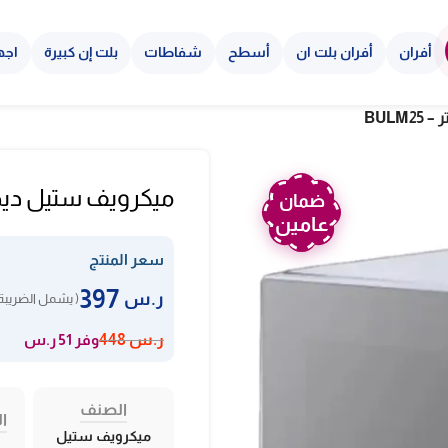
أفران
أفران بلت ان
أسطح
شفاطات
بلت إن كبيرة
اجه
ميكرويف ستيل ديجيتال بولم 5
ضمان
عامين
سعر المنتج
397
ر.س
( يشمل الضريبة 
وفر 51 ر.س
ر.س
448
الصنف
ال
ميكرويف ستيل