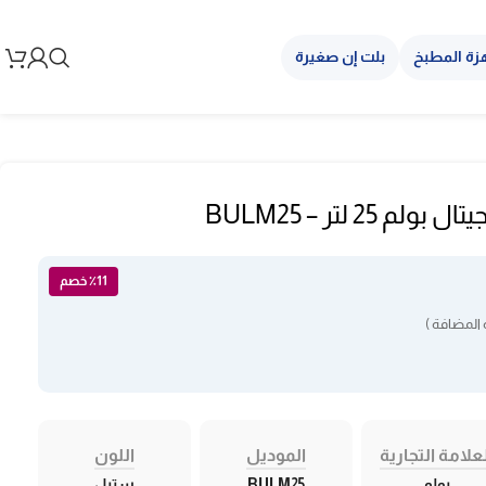
زة المطبخ
بلت إن صغيرة
2 لتر – BULM25
٪11 خصم
المضافة )
علامة التجارية
الموديل
اللون
بولم
BULM25
ستيل