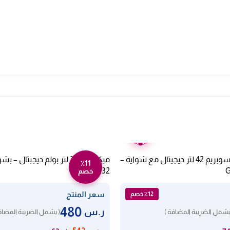
ضمان
عامين
ميكرويف جنرال سوبريم 42 لتر ديجيتال مع شواية –
ميكرويف 32 لتر بولم ديجيتال 
٪11
BULM32
خصم
سعر المنتج
٪12 خصم
480
ر.س
يشمل الضريبة المضافة )
( يشمل الضريبة المضاف