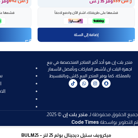
ر.س
339
ر.س
642
وفر 35 ر.س
وفر 74 ر.س
قسّمها على طريقتك، اشترِ الآن وادفع لاحقاً
قسّمها على
إضافة إلى السلة
متجر بلت إن هو أحد أكبر المتاجر المتخصصة في بيع
اجهزة البلت ان لأشهر الماركات وبأفضل الأسعار
س
بالمملكة، كما يوفر المتجر البيع كاش وبالتقسيط
ا
الا
جميع الحقوق محفوظة لـ
متجر بلت إن
© 2025.
تم التطوير بواسطة
Code Times
.
ميكرويف ستيل ديجيتال بولم 25 لتر – BULM25