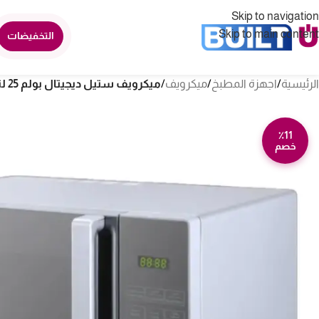
Skip to navigation
Skip to main content
التخفيضات
الرئيسية
/
اجهزة المطبخ
/
ميكرويف
/
ميكرويف ستيل ديجيتال بولم 25 لتر – BULM25
٪11
خصم