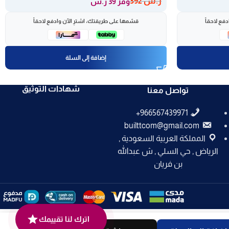
ر.س
392
وفر 39 ر.س
فع لاحقاً
قسّمها على طريقتك، اشترِ الآن وادفع لاحقاً
إضافة إلى السلة
شهادات التوثيق
تواصل معنا
builttcom@gmail.com
المملكة العربية السعودية ,
الرياض , حي السلي , ش عبدالله
بن فريان
اترك لنا تقييمك