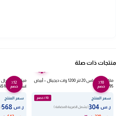
منتجات ذات صلة
ضمان
عامين
ماكرويف جيباس 20 لتر 1200 وات ديجيتال – أبيض
٪12
٪10
GMO1895
اسود GS M429B
خصم
خصم
سعر المنتج
سعر المنتج
٪10 خصم
568
304
ر.س
ر.س
( يشمل الضريبة المضافة )
( 