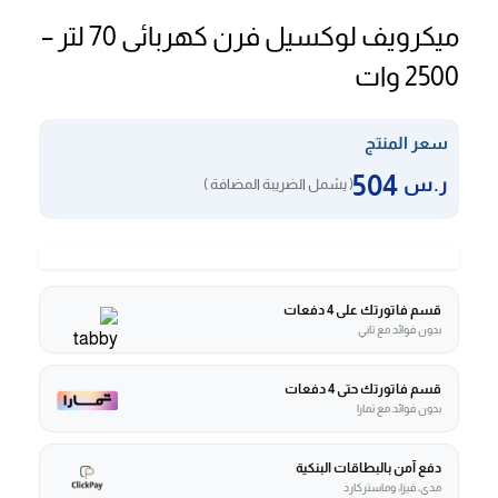
ميكرويف لوكسيل فرن كهربائى 70 لتر –
2500 وات
سعر المنتج
504
ر.س
( يشمل الضريبة المضافة )
قسم فاتورتك على 4 دفعات
بدون فوائد مع تابي
قسم فاتورتك حتى 4 دفعات
بدون فوائد مع تمارا
دفع آمن بالبطاقات البنكية
مدى، فيزا، وماستركارد