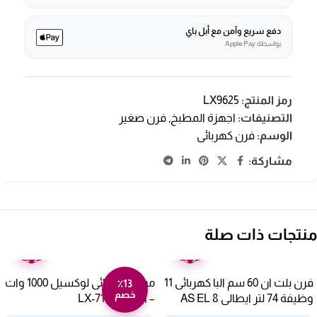
دفع سريع وآمن مع أبل باي
بواسطة Apple Pay
رمز المنتج:
LX9625
التصنيفات:
اجهزة المطبخ
,
فرن صغير
الوسم:
فرن كهربائى
مشاركة:
منتجات ذات صلة
ضمان
ضمان
عامين
عامين
فرن بلت ان 60 سم البا كهربائى 11
موقد كهربائى لوكسيل 1000 وات
٪13
خصم
وظيفة 74 لتر ايطالى AS EL 8
– ابيض -LX-7130
XLM