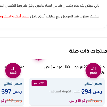
يأتي ميكرويف هام بضمان شامل لمدة عامين وفق شروط الضمان المعتم
يمكنك مقارنة هذا الموديل مع خيارات أخرى داخل
قسم أجهزة الميكرو
منتجات ذات صلة
ضمان
عامين
ميكروويف 20 لتر كولن 1100 وات – أبيض
ميكرويف ستيل ديجيتال بولم 25 لتر – BULM25
٪11
٪11
802100002
خصم
خصم
سعر المنتج
سعر المنتج
٪11 خصم
397
294
ر.س
ر.س
( يشمل الضريبة المضافة )
( 
ر.س
329
ر.س
448
وفر 35 ر.س
وفر 51 ر.س