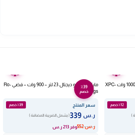
ضمان
ضمان
عامين
عامين
قدر ضغط كهربائي اكسبير 6 لتر – 1000 وات XPC-
مايكرويف أرو ديجتال 23 لتر – 900 وات – فضي Ro-
٪39
23mgs
خصم
سعر المنتج
٪12 خصم
٪39 خصم
339
ر.س
 )
( يشمل الضريبة المضافة )
ر.س
552
وفر 213 ر.س