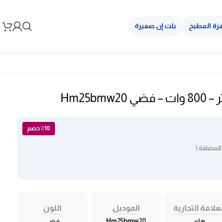
زة المطبخ
بلت إن صغيرة
٪10 خصم
المضافة )
علامة التجارية
الموديل
اللون
هام
Hm25bmw20
فضي