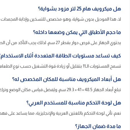
هل ميكرويف هام 25 لتر مزود بشواية؟
لا، هذا الموديل بدون شواية، وهو مخصص للتسخين وإذابة المجمدات و
ما حجم الأطباق التي يمكن وضعها داخله؟
يحتوي الجهاز على قرص دوار بقطر 27 سم، لذلك يجب التأكد من أن الطبق المستخدم يدور بحرية دون ملامسة الجوانب.
كيف تساعد مستويات الطاقة المتعددة أثناء الاستخدام؟
تسمح المستويات الـ11 بتقليل أو زيادة قوة التشغيل حسب نوع الطعام، مما يساعد على تجنب التسخين الزائد لبعض الوجبات.
هل أبعاد الميكرويف مناسبة للمكان المخصص له؟
تبلغ أبعاد الجهاز 48.5 × 41 × 29.3 سم، ويُفضل قياس مكان الوضع وترك مساحة مناسبة للتهوية حول الجهاز قبل الطلب.
هل لوحة التحكم مناسبة للمستخدم العربي؟
نعم، تأتي لوحة التحكم باللغتين العربية والإنجليزية، مما يساعد على ف
ما مدة ضمان الجهاز؟