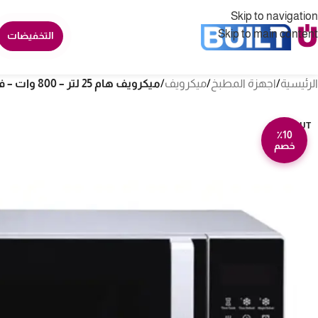
Skip to navigation
Skip to main content
التخفيضات
الرئيسية
/
اجهزة المطبخ
/
ميكرويف
/
ميكرويف هام 25 لتر – 800 وات – فضي Hm25bmw20
SOLD OUT
٪10
خصم