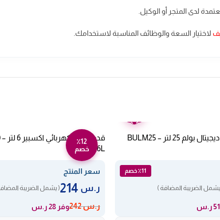
دة لدى المتجر أو الوكيل.
يف
لاختيار السعة والوظائف المناسبة لاستخدامك.
ضمان
عامين
٪12
1100-206L
خصم
سعر المنتج
٪11 خصم
214
ر.س
يشمل الضريبة المضافة )
( يشمل الضريبة المضافة
ر.س
242
وفر 28 ر.س