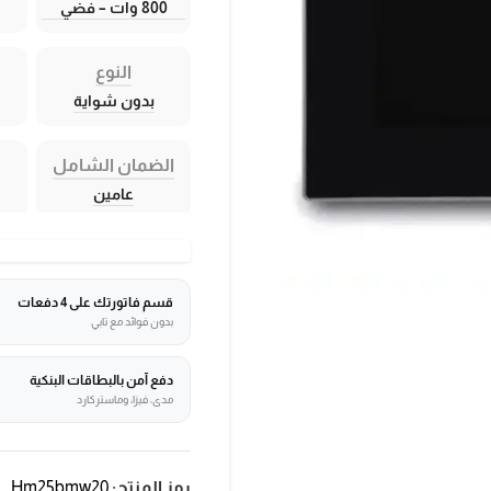
800 وات – فضي
النوع
بدون شواية
الضمان الشامل
عامين
قسم فاتورتك على 4 دفعات
بدون فوائد مع تابي
دفع آمن بالبطاقات البنكية
مدى، فيزا، وماستركارد
رمز المنتج:
Hm25bmw20