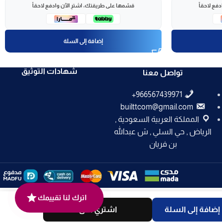
فع لاحقاً
قسّمها على طريقتك، اشترِ الآن وادفع لاحقاً
إضافة إلى السلة
شهادات التوثيق
تواصل معنا
builttcom@gmail.com
المملكة العربية السعودية ,
الرياض , حي السلي , ش عبدالله
بن فريان
اترك لنا تقييمك
إضافة إلى السلة
اشتري الان