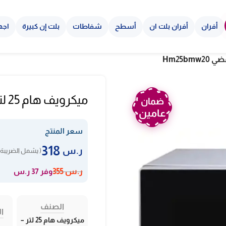
أفران
أفران بلت ان
أسطح
شفاطات
بلت إن كبيرة
اجه
ميكرويف هام 25 لتر – 800 وات – فضي Hm25bmw20
ضمان
عامين
سعر المنتج
318
ر.س
( يشمل الضريبة 
وفر 37 ر.س
ر.س
355
الصنف
ال
ميكرويف هام 25 لتر –