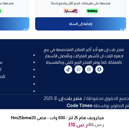
قسّمها على طريقتك، اشترِ الآن وادفع لاحقاً
قسّمها على
إضافة إلى السلة
متجر بلت إن هو أحد أكبر المتاجر المتخصصة في بيع
اجهزة البلت ان لأشهر الماركات وبأفضل الأسعار
س
بالمملكة، كما يوفر المتجر البيع كاش وبالتقسيط
ا
الا
جميع الحقوق محفوظة لـ
متجر بلت إن
© 2025.
تم التطوير بواسطة
Code Times
.
ميكرويف هام 25 لتر - 800 وات - فضي Hm25bmw20
ر.س
318
ر.س
355