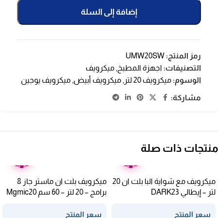
إضافة إلى السلة
رمز المنتج:
UMW20SW
التصنيفات:
اجهزة المطبخ
,
ميكرويف
الوسوم:
ميكرويف 20 لتر
,
ميكرويف أبيض
,
ميكرويف يوجين
مشاركة:
منتجات ذات صلة
ضمان
ضمان
عامين
عامين
ميكرويف مع شواية البا بلت ان 20
ميكرويف بلت ان ماستر جاز 8
لتر – إيطالي DARK23
برامج – 20 لتر – 60 سم Mgmic20
سعر المنتج
سعر المنتج