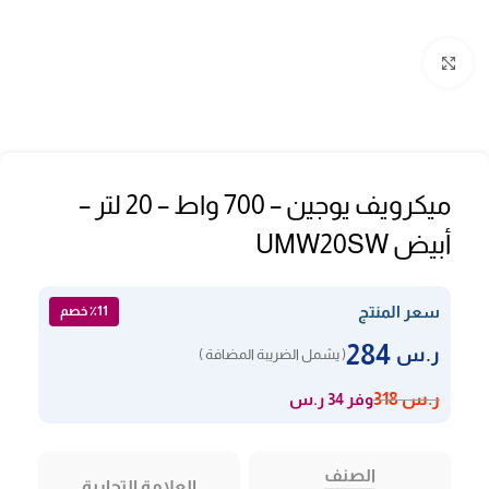
Click to enlarge
ميكرويف يوجين – 700 واط – 20 لتر –
أبيض UMW20SW
سعر المنتج
٪11 خصم
284
ر.س
( يشمل الضريبة المضافة )
وفر 34 ر.س
ر.س
318
الصنف
العلامة التجارية