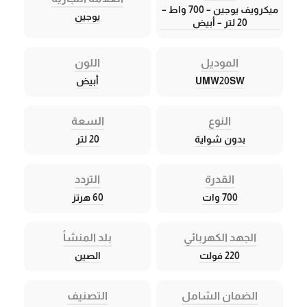
ميكرويف يوجين – 700 واط –
يوجين
20 لتر – أبيض
الموديل
اللون
UMW20SW
أبيض
النوع
السعة
بدون شواية
20 لتر
القدرة
التردد
700 وات
60 هرتز
الجهد الكهربائي
بلد المنشأ
220 فولت
الصين
الضمان الشامل
التصنيف