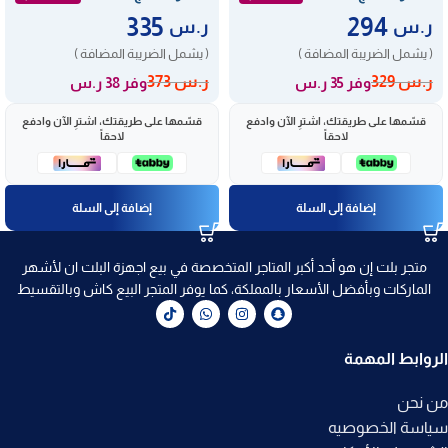
335
294
ر.س
ر.س
( يشمل الضريبة المضافة )
( يشمل الضريبة المضافة )
ر.س
329
ر.س
373
وفر 35 ر.س
وفر 38 ر.س
قسّمها على طريقتك، اشترِ الآن وادفع
قسّمها على طريقتك، اشترِ الآن وادفع
لاحقاً
لاحقاً
إضافة إلى السلة
إضافة إلى السلة
متجر بلت إن هو أحد أكبر المتاجر المتخصصة في بيع اجهزة البلت ان لأشهر
الماركات وبأفضل الأسعار بالمملكة، كما يوفر المتجر البيع كاش وبالتقسيط
الروابط المهمة
من نحن
سياسة الخصوصيه