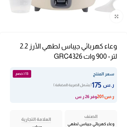
Click to enlarge
وعاء كهربائي جيباس لطهي الأرز 2.2
لتر- 900 وات GRC4326
سعر المنتج
٪13 خصم
175
ر.س
( يشمل الضريبة المضافة )
وفر 26 ر.س
ر.س
201
الصنف
العلامة التجارية
وعاء كهربائي جيباس لطهي
جيباس