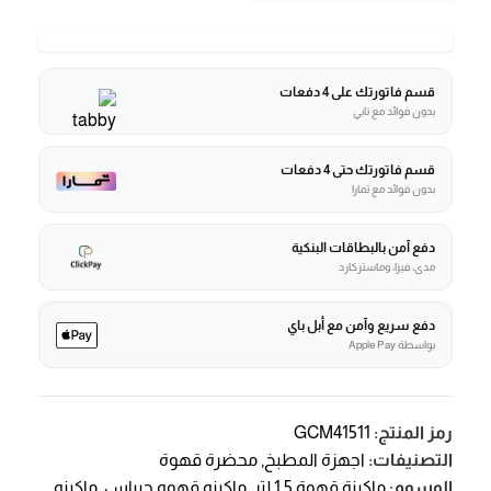
قسم فاتورتك على 4 دفعات
بدون فوائد مع تابي
قسم فاتورتك حتى 4 دفعات
بدون فوائد مع تمارا
دفع آمن بالبطاقات البنكية
مدى، فيزا، وماستركارد
دفع سريع وآمن مع أبل باي
بواسطة Apple Pay
رمز المنتج:
GCM41511
التصنيفات:
اجهزة المطبخ
,
محضرة قهوة
الوسوم:
ماكينة قهوة 1.5 لتر
,
ماكينه قهوه جيباس
,
ماكينه