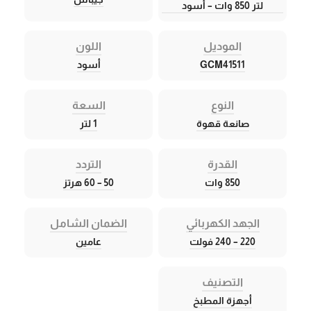
لتر 850 وات – أسود
الموديل
اللون
GCM41511
أسود
النوع
السعة
صانعة قهوة
1 لتر
القدرة
التردد
850 وات
50 – 60 هرتز
الجهد الكهربائي
الضمان الشامل
220 – 240 فولت
عامين
التصنيف
أجهزة المطبخ