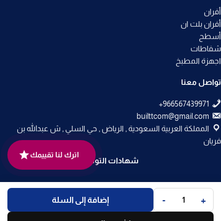
أفران
أفران بلت ان
أسطح
شفاطات
اجهزة المطبخ
تواصل معنا
builttcom@gmail.com
المملكة العربية السعودية , الرياض , حي السلي , ش عبدالله بن
فريان
اترك لنا تقييمك
شهادات التوثيق
جميع الحقوق محفوظة لـ
متجر بلت إن
© 2025.
-
+
إضافة إلى السلة
تم التطوير بواسطة
Code Times
.